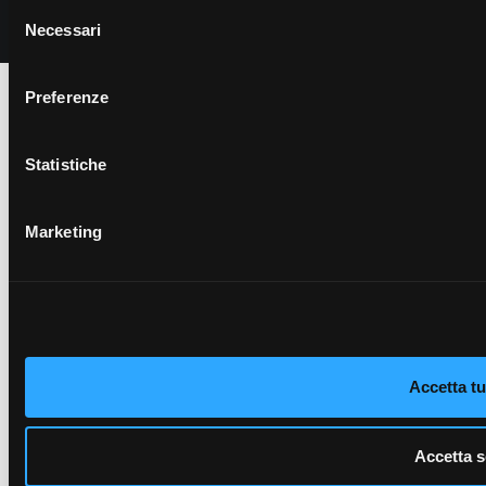
Selezione
Necessari
del
consenso
Preferenze
Statistiche
Marketing
Accetta tut
Accetta s