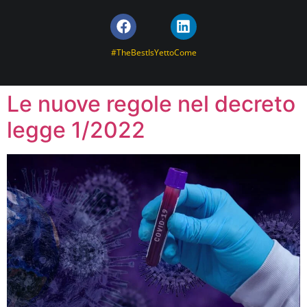
#TheBestIsYettoCome
Le nuove regole nel decreto
legge 1/2022