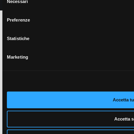
Necessari
del
consenso
Preferenze
Statistiche
Marketing
Accetta tut
Accetta s